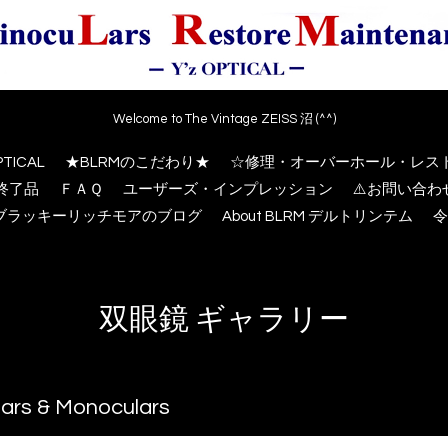
Welcome to The Vintage ZEISS 沼 (^^)
PTICAL
★BLRMのこだわり★
☆修理・オーバーホール・レス
終了品
ＦＡＱ
ユーザーズ・インプレッション
⚠️お問い合
M ブラッキーリッチモアのブログ
About BLRM デルトリンテム
令
双眼鏡 ギャラリー
ars & Monoculars