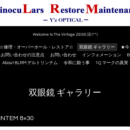
Welcome to The Vintage ZEISS 沼 (^^)
☆修理・オーバーホール・レストア☆
双眼鏡 ギャラリー
★今
⚠️お問い合わせの注意点
お問い合わせ
インフォメーション
About BLRM デルトリンテム
令和に願う事
1Q マークの真実
双眼鏡 ギャラリー
INTEM 8×30