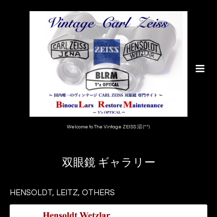
Welcome to The Vintage ZEISS 沼 (^^)
双眼鏡 ギャラリー
HENSOLDT, LEITZ, OTHERS