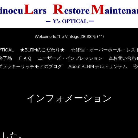
Welcome to The Vintage ZEISS 沼 (^^)
PTICAL
★BLRMのこだわり★
☆修理・オーバーホール・レス
終了品
ＦＡＱ
ユーザーズ・インプレッション
⚠️お問い合
M ブラッキーリッチモアのブログ
About BLRM デルトリンテム
令
インフォメーション
ました。