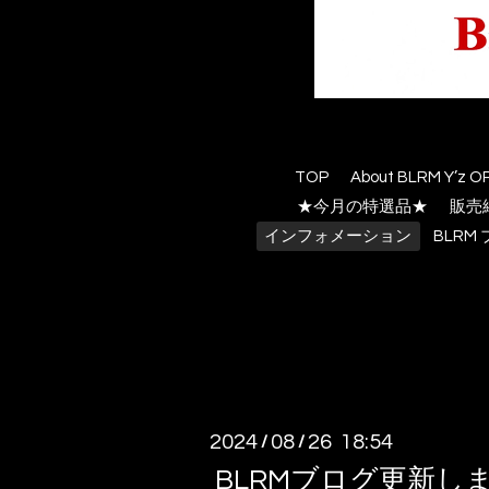
TOP
About BLRM Y’z O
★今月の特選品★
販売
インフォメーション
BLR
2024
08
26 18:54
/
/
BLRMブログ更新し