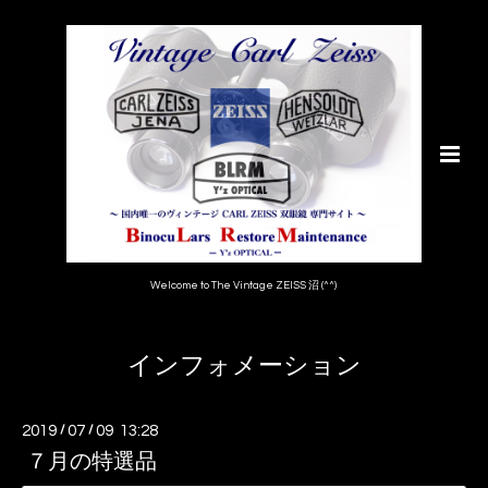
Welcome to The Vintage ZEISS 沼 (^^)
インフォメーション
2019
/
07
/
09 13:28
７月の特選品