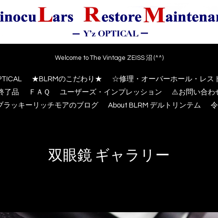
Welcome to The Vintage ZEISS 沼 (^^)
PTICAL
★BLRMのこだわり★
☆修理・オーバーホール・レス
終了品
ＦＡＱ
ユーザーズ・インプレッション
⚠️お問い合
M ブラッキーリッチモアのブログ
About BLRM デルトリンテム
令
双眼鏡 ギャラリー