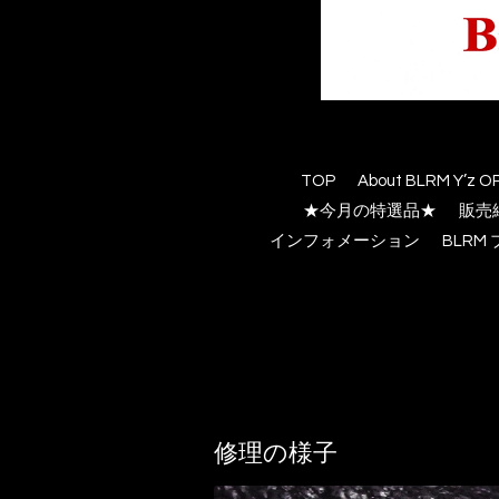
TOP
About BLRM Y’z O
★今月の特選品★
販売
インフォメーション
BLR
修理の様子